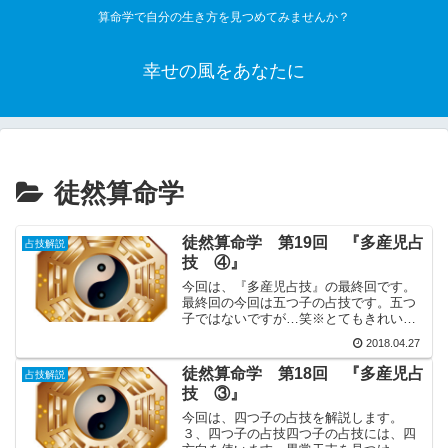
算命学で自分の生き方を見つめてみませんか？
幸せの風をあなたに
徒然算命学
徒然算命学 第19回 『多産児占
占技解説
技 ④』
今回は、『多産児占技』の最終回です。
最終回の今回は五つ子の占技です。五つ
子ではないですが…笑※とてもきれい
で、かわいい五つ子を出産したオースト
2018.04.27
ラリア人のキム・トゥッチさんを紹介し
た画像があります。よかったらみてみて
徒然算命学 第18回 『多産児占
占技解説
ください。とてもきれいで、...
技 ③』
今回は、四つ子の占技を解説します。
３、四つ子の占技四つ子の占技には、四