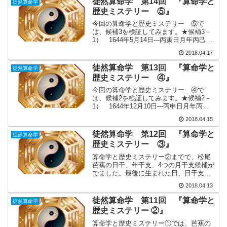
徒然算命学 第14回 『算命学と
徒然算命学
星・六十花甲...
歴史ミステリー ⑤』
今回の算命学と歴史ミステリー ⑤で
は、候補3を検証してみます。★候補3－
1） 1644年5月14日---丙寅日月年丙己甲
寅巳申丙庚戊龍高天胡貫索禄存鳳閣天貴
2018.04.17
調 舒天禄＜命式の特徴＞・寅巳の害・申
寅の冲・寅巳、申巳の刑・申巳の支合・
徒然算命学 第13回 『算命学と
徒然算命学
地財局・曲...
歴史ミステリー ④』
今回の算命学と歴史ミステリー ④で
は、候補2を検証してみます。★候補2－
1） 1644年12月10日---丙申日月年丙丙
甲申子申戊癸戊龍高天胡鳳閣牽牛鳳閣天
2018.04.15
胡貫索天報＜命式の特徴＞・丙申と丙子
の大半会・申子（年支と月支）の半会・
徒然算命学 第12回 『算命学と
徒然算命学
全柱陽干支・...
歴史ミステリー ③』
算命学と歴史ミステリー②までで、松尾
芭蕉の日干、年干支、4つの月干支候補が
でました。最後に生まれた日、日干支を
出す作業をしてみましょう。少し面倒く
2018.04.13
さいのですが、天干が丙の日を全て出し
て、十大主星に鳳閣星（自然体・自然に
徒然算命学 第11回 『算命学と
徒然算命学
親しむ）、調舒星（芸術...
歴史ミステリー ②』
算命学と歴史ミステリー①では、芭蕉の