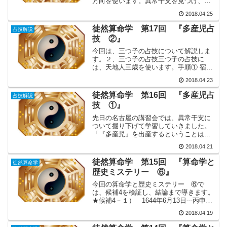
方向を使います。異常干支を見つけ、異
常干支の十二支に着目するのは今までと
2018.04.25
同じですが、今度はその十二支の方向を
見ます。① 十二支の方向分類十二支の方
徒然算命学 第17回 『多産児占
占技解説
向分類は、方三位と同じで...
技 ②』
今回は、三つ子の占技について解説しま
す。２、三つ子の占技三つ子の占技に
は、天地人三歳を使います。手順① 宿命
中の異常干支を見つけます。三つ子の場
2018.04.23
合は、3人という人数を重要視し、男女の
性別は考えません。異常干支が重複する
徒然算命学 第16回 『多産児占
占技解説
場合は、双子と同じで年...
技 ①』
先日の名古屋の講習会では、異常干支に
ついて掘り下げて学習していきました。
「『多産児』を出産するということは、
ある意味異常性の一現象ですから、『多
2018.04.21
産児占技』をもう一度復習してみるとい
いですよ。」との先生が仰いましたの
徒然算命学 第15回 『算命学と
徒然算命学
で、今回から、多産児の宿命...
歴史ミステリー ⑥』
今回の算命学と歴史ミステリー ⑥で
は、候補4を検証し、結論まで導きます。
★候補4－１） 1644年6月13日---丙申日
月年丙庚甲申午申戊己戊龍高天胡鳳閣調
2018.04.19
舒鳳閣天胡禄存天将＜命式の特徴＞・全
柱陽干支・推逆局・才能：北天運の龍高