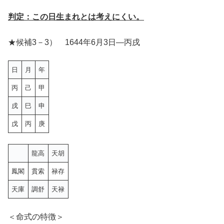
判定：この日生まれとは考えにくい。
★候補3－3） 1644年6月3日—丙戌
日
月
年
丙
己
甲
戌
巳
申
戊
丙
庚
龍高
天胡
鳳閣
貫索
禄存
天庫
調舒
天禄
＜命式の特徴＞