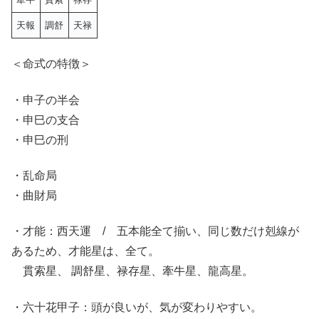
天報
調 舒
天禄
＜命式の特徴＞
・申子の半会
・申巳の支合
・申巳の刑
・乱命局
・曲財局
・才能：西天運 / 五本能全て揃い、同じ数だけ剋線が
あるため、才能星は、全て。
貫索星、 調舒星、禄存星、牽牛星、 龍高星。
・六十花甲子：頭が良いが、気が変わりやすい。