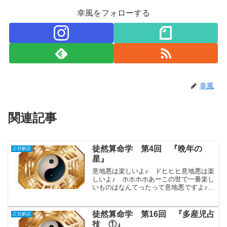
幸風をフォローする
幸風
関連記事
徒然算命学 第4回 『晩年の
占技解説
星』
意地悪は楽しいよ♪ ドヒヒヒ意地悪は楽
しいよ♪ ホホホホあーこの世で一番楽し
いものはなんてったって意地悪ですよ♪こ
の歌を知っているあなたは、お・い・
く・つ～～～？これは、「サザエさん」
の作者、長谷川町子さんが書いた漫画
徒然算命学 第16回 『多産児占
占技解説
「いじわるばあさん」の...
技 ①』