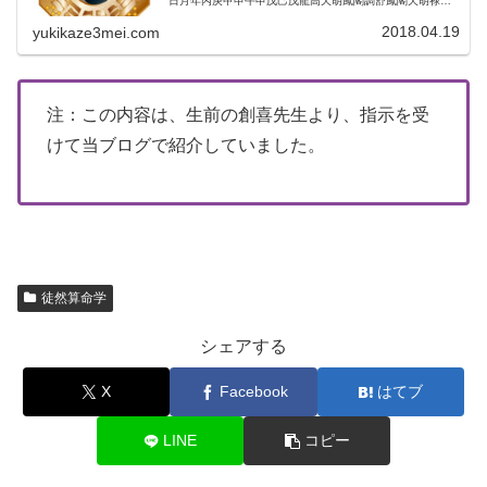
日月年丙庚甲申午申戊己戊龍高天胡鳳閣調舒鳳閣天胡禄存
天将＜命式の特徴＞・全柱陽干支・推逆局・才能：北天運
の龍高星・六十花甲...
2018.04.19
yukikaze3mei.com
注：この内容は、生前の創喜先生より、指示を受
けて当ブログで紹介していました。
徒然算命学
シェアする
X
Facebook
はてブ
LINE
コピー