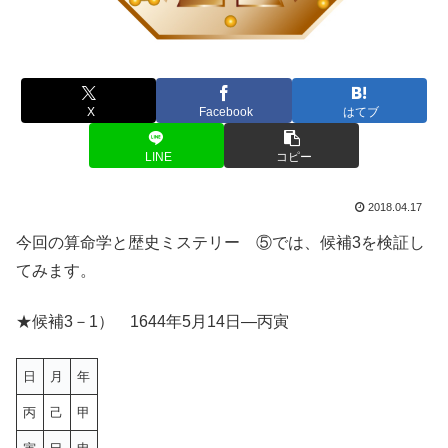
X
Facebook
はてブ
LINE
コピー
2018.04.17
今回の算命学と歴史ミステリー ⑤では、候補3を検証し
てみます。
★候補3－1） 1644年5月14日—丙寅
日
月
年
丙
己
甲