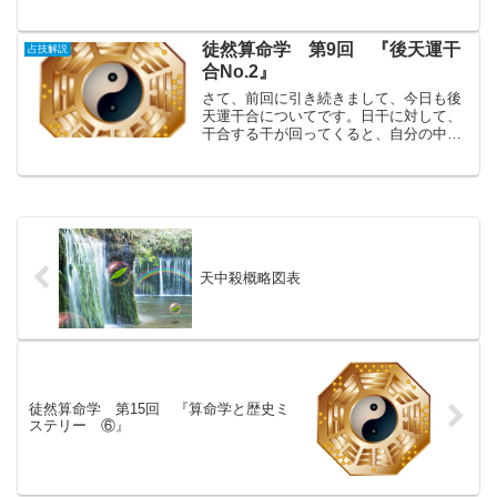
もあります。『育てたように子は育つ』
そうなんですよね。子供を見れば、親が
分かると言いますが、今日は、子供の命
徒然算命学 第9回 『後天運干
占技解説
式からその時の親...
合No.2』
さて、前回に引き続きまして、今日も後
天運干合についてです。日干に対して、
干合する干が回ってくると、自分の中の
価値観の変化が起き、例えば身近にいた
異性を、今まで気にならなかったはずな
のに急にな目で見てしまい、恋に落ちて
しまうこともあると説明し...
天中殺概略図表
徒然算命学 第15回 『算命学と歴史ミ
ステリー ⑥』