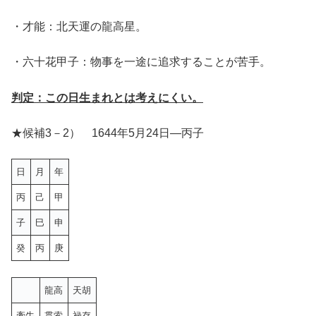
・才能：北天運の龍高星。
・六十花甲子：物事を一途に追求することが苦手。
判定：この日生まれとは考えにくい。
★候補3－2） 1644年5月24日—丙子
日
月
年
丙
己
甲
子
巳
申
癸
丙
庚
龍高
天胡
牽牛
貫索
禄存