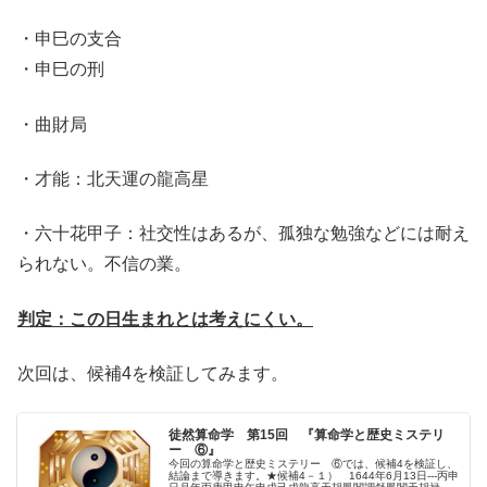
・申巳の支合
・申巳の刑
・曲財局
・才能：北天運の龍高星
・六十花甲子：社交性はあるが、孤独な勉強などには耐え
られない。不信の業。
判定：この日生まれとは考えにくい。
次回は、候補4を検証してみます。
徒然算命学 第15回 『算命学と歴史ミステリ
ー ⑥』
今回の算命学と歴史ミステリー ⑥では、候補4を検証し、
結論まで導きます。★候補4－１） 1644年6月13日---丙申