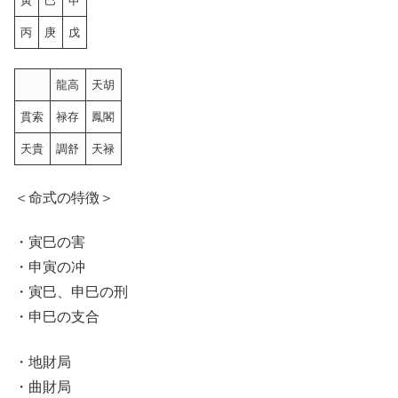
寅
巳
申
丙
庚
戊
龍高
天胡
貫索
禄存
鳳閣
天貴
調 舒
天禄
＜命式の特徴＞
・寅巳の害
・申寅の冲
・寅巳、申巳の刑
・申巳の支合
・地財局
・曲財局