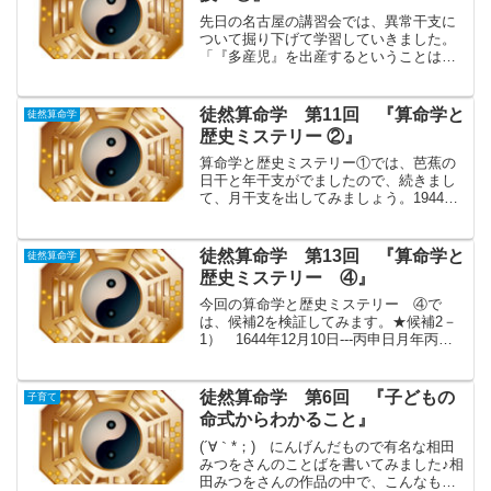
先日の名古屋の講習会では、異常干支に
ついて掘り下げて学習していきました。
「『多産児』を出産するということは、
ある意味異常性の一現象ですから、『多
産児占技』をもう一度復習してみるとい
いですよ。」との先生が仰いましたの
徒然算命学 第11回 『算命学と
徒然算命学
で、今回から、多産児の宿命...
歴史ミステリー ②』
算命学と歴史ミステリー①では、芭蕉の
日干と年干支がでましたので、続きまし
て、月干支を出してみましょう。1944年
の11月は、乙亥です。11月28日の前の15
日は、11月13日。後の15日は、12月13日
まで。12月の節入りは日7日ですから、...
徒然算命学 第13回 『算命学と
徒然算命学
歴史ミステリー ④』
今回の算命学と歴史ミステリー ④で
は、候補2を検証してみます。★候補2－
1） 1644年12月10日---丙申日月年丙丙
甲申子申戊癸戊龍高天胡鳳閣牽牛鳳閣天
胡貫索天報＜命式の特徴＞・丙申と丙子
の大半会・申子（年支と月支）の半会・
徒然算命学 第6回 『子どもの
子育て
全柱陽干支・...
命式からわかること』
(´∀｀*；)ゞにんげんだもので有名な相田
みつをさんのことばを書いてみました♪相
田みつをさんの作品の中で、こんなもの