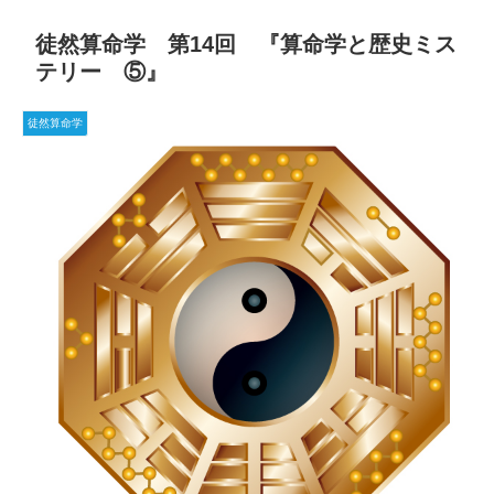
徒然算命学 第14回 『算命学と歴史ミス
テリー ⑤』
徒然算命学