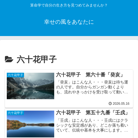
算命学で自分の生き方を見つめてみませんか？
幸せの風をあなたに
六十花甲子
六十花甲子 第六十番「癸亥」
六十花甲子
「癸亥」はこんな人・・・癸亥は待ち運
の人です。自分からガンガン動くより
も、流れやきっかけを受け取って動いた
時に大きな成果につながりやすいです。
性格は理屈よりも「なんとなくこう感じ
2026.05.16
る」を大事にする感情寄り型です。その
おかげで人との距離感はちょ...
六十花甲子 第五十九番「壬戌」
六十花甲子
「壬戌」はこんな人・・・壬戌にはクラ
シックな安定感があり、どこか落ち着い
ていて、伝統や基本を大事にします。ま
た、先祖の後押しを受けやすく、見えな