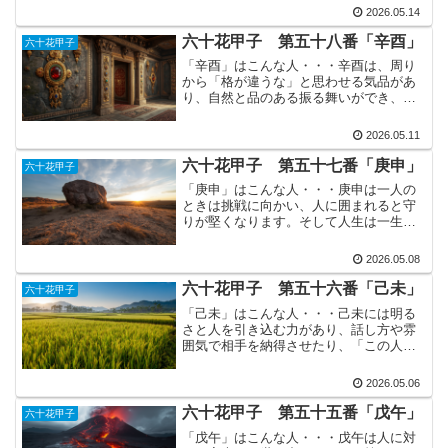
い土台がしっかりあります。そして行動
2026.05.14
力（攻める力）と前進する勢いはあるの
に、同時に理性と感情のバ...
六十花甲子 第五十八番「辛酉」
六十花甲子
「辛酉」はこんな人・・・辛酉は、周り
から「格が違うな」と思わせる気品があ
り、自然と品のある振る舞いができ、自
分に対する誇りもしっかり持っていま
す。人生の流れはスピード感があり、チ
2026.05.11
ャンスや出来事が次々に舞い込み、止ま
っている暇がないという状態...
六十花甲子 第五十七番「庚申」
六十花甲子
「庚申」はこんな人・・・庚申は一人の
ときは挑戦に向かい、人に囲まれると守
りが堅くなります。そして人生は一生現
役で、休みなく進み続けます。途中で
「もういいや」と完全に引退するような
2026.05.08
ことはなく、何かしらの形でずっと関わ
り続ける人生になります。性...
六十花甲子 第五十六番「己未」
六十花甲子
「己未」はこんな人・・・己未には明る
さと人を引き込む力があり、話し方や雰
囲気で相手を納得させたり、「この人に
ついていこう」と思わせる才能で場の空
気を自然と自分のペースにすることがで
2026.05.06
きます。更にタイミングや立場をちゃん
と理解して動けるため、そ...
六十花甲子 第五十五番「戊午」
六十花甲子
「戊午」はこんな人・・・戊午は人に対