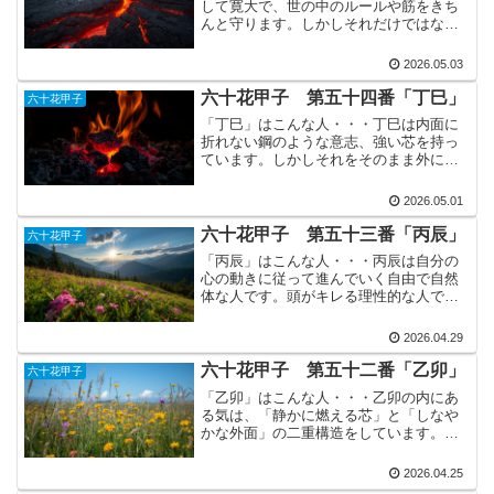
して寛大で、世の中のルールや筋をきち
んと守ります。しかしそれだけではな
く、いろんなタイプの人と話が通じ、身
分や立場の違いにも自然と対応できるバ
2026.05.03
ランス感覚も持っています。普段は穏や
かで、どちらかというと優し...
六十花甲子 第五十四番「丁巳」
六十花甲子
「丁巳」はこんな人・・・丁巳は内面に
折れない鋼のような意志、強い芯を持っ
ています。しかしそれをそのまま外に出
すのではなく、外側は常に整えて、美し
く見せようとする傾向があります。外か
2026.05.01
ら見るとセンスがあって風流、つまりお
しゃれで余裕ある人に見え...
六十花甲子 第五十三番「丙辰」
六十花甲子
「丙辰」はこんな人・・・丙辰は自分の
心の動きに従って進んでいく自由で自然
体な人です。頭がキレる理性的な人でも
あるのですが、ガチガチの理詰めという
よりは、しなやかな理性を持っている感
2026.04.29
じです。状況に合わせて考え方を変えら
れる柔軟さがあって、自分...
六十花甲子 第五十二番「乙卯」
六十花甲子
「乙卯」はこんな人・・・乙卯の内にあ
る気は、「静かに燃える芯」と「しなや
かな外面」の二重構造をしています。心
の奥はとてもシンプルでまっすぐな気質
で、ブレないコアがあります。しかしそ
2026.04.25
れがそのまま表に出るわけではなく、外