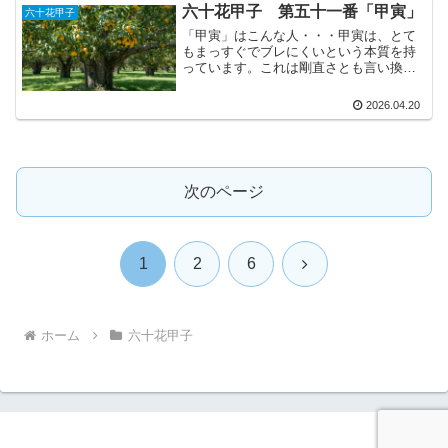
に現れるときは柔らかく、...
六十花甲子 第五十一番「甲寅」
六十花甲子
「甲寅」はこんな人・・・甲寅は、とて
もまっすぐでブレにくいという本質を持
っています。これは剛直さとも言い換え
ることができ、一度決めた方向には迷わ
ず進み続ける力という意味になります。
2026.04.20
ただし、勢いだけで突っ走るわけではあ
りません。足元をしっかり...
次のページ
次
1
2
6
へ
ホーム
六十花甲子