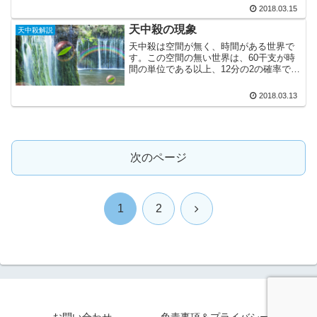
す。そのため、自分の器からはみ出さな
2018.03.15
いように、あなたの潜在意識は無意識な
がら、注意深く進んでいま...
天中殺の現象
天中殺解説
天中殺は空間が無く、時間がある世界で
す。この空間の無い世界は、60干支が時
間の単位である以上、12分の2の確率で巡
ってきます。そのため、該当する時間は
下記のようになります。12日ごとに、2日
2018.03.13
間。 1年（12か月）ごとに、2か月間。
12年ご...
次のページ
次
1
2
へ
お問い合わせ
免責事項＆プライバシーポリシー