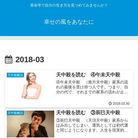
算命学で自分の生き方を見つめてみませんか？
幸せの風をあなたに
2018-03
天中殺を読む ④午未天中殺
天中殺解説
④午未天中殺 （南方天中殺）家系の流
れの最後を受け持つ人です。つまり、自
分の代で、それまでの家系の流れが止ま
ってしまい、次の代（子供の代）から
は、異質な流れとなります。例えば、先
2018.03.30
祖代々暮らした土地を離れたり、家業を
全く別のものに変えたり、一...
天中殺を読む ③辰巳天中殺
天中殺解説
③辰巳天中殺 （天頂天中殺）家系から
はみ出してしまい、運気としては初代運
と同じようになります。人生を現実的に
捉え、逞しく生きていきます。どんなに