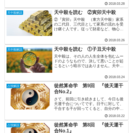
苦しくても、人生から決して逃げ出しま
2018.03.28
せん。自力で運を切り開いて行く人で、
他家に入って運を伸ばしま...
天中殺を読む ②寅卯天中殺
天中殺解説
②『寅卯』天中殺 （東方天中殺）家系
の二代目、三代目として家系の流れを受
け継ぐ人です。従って財産など、物心両
面で家系の恩恵を受ける人生を送りま
す。人生がどれほど多忙であっても、静
2018.03.26
かな生活に憧れています。特徴は、落ち
着きがあり、かつ家庭的な人...
天中殺を読む ①子丑天中殺
天中殺解説
天中殺は、その人の人生全体を包むムー
ドのようなもので、決して悪いことが起
こるという暗示ではありません。天中殺
の合理的な理論は既に説明しましたの
で、ここからは、天中殺を活用した占い
2018.03.24
の技術について説明します。日柱からみ
た天中殺の意味日柱からみた...
徒然算命学 第9回 『後天運干
占技解説
合No.2』
さて、前回に引き続きまして、今日も後
天運干合についてです。日干に対して、
干合する干が回ってくると、自分の中の
価値観の変化が起き、例えば身近にいた
2018.03.22
異性を、今まで気にならなかったはずな
のに急にな目で見てしまい、恋に落ちて
徒然算命学 第8回 『後天運干
占技解説
しまうこともあると説明し...
合No.1』