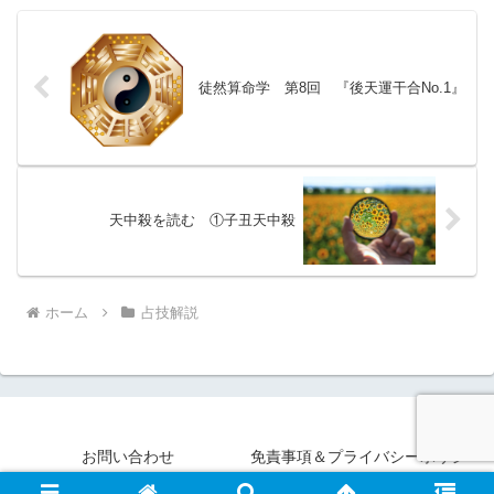
徒然算命学 第8回 『後天運干合No.1』
天中殺を読む ①子丑天中殺
ホーム
占技解説
お問い合わせ
免責事項＆プライバシーポリシー