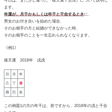
今日は、また少し違った『後天運干合法』について説明し
ます。
年運が、月干かもしくは年干と干合するとき
に、
男女のお付き合いを始めた場合、
そのお相手の方と結婚ができなかった時、
そのお相手のことを一生忘れられなくなります。
《例1》
後天運 2018年 戊戌
日
月
年
己
丁
癸
酉
巳
亥
この例題1の方の年干は、癸ですから、2018年の戊と干合