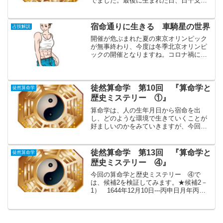
でました。最後に生まれた日、日干支を
出す作業をしてみましょう。少し面倒く
さいのですが、天干が丙の日を全て出し
て、十大主星に鳳閣星（自然体・自然に
宿命通りに生きる 車騎星の世界
占技解説
親しむ）、調舒星（芸術...
開催が危ぶまれた夏の東京オリンピック
が無事終わり、今度は冬季北京オリンピ
ックの開催となりますね。コロナ禍にお
いてオリンピック開催の是非については
賛否両論ありましたが、私は個人的にオ
リンピックが開催されて良かったと思い
ました。月並みの表現にな...
徒然算命学 第10回 『算命学と
徒然算命学
歴史ミステリー ①』
算命学は、人の生年月日から宿命を出
し、どのような環境で生きていくことが
好ましいのかをみていきますが、今回は
趣向を凝らし、亡くなった日からその方
の生年月日を推測してみたいと思いま
す。今回、生年月日を推測する人物は、
徒然算命学 第13回 『算命学と
徒然算命学
江戸時代、「奥の細道」を表し...
歴史ミステリー ④』
今回の算命学と歴史ミステリー ④で
は、候補2を検証してみます。★候補2－
1） 1644年12月10日---丙申日月年丙丙
甲申子申戊癸戊龍高天胡鳳閣牽牛鳳閣天
胡貫索天報＜命式の特徴＞・丙申と丙子
の大半会・申子（年支と月支）の半会・
全柱陽干支・...