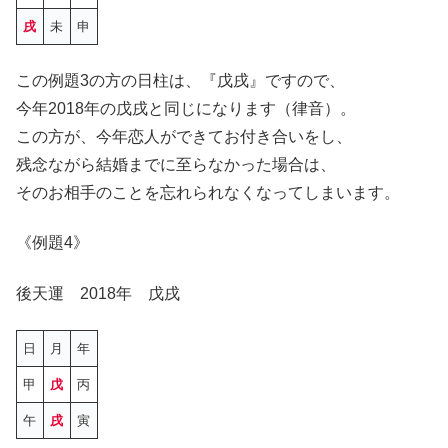
戌
未
申
この例題3の方の日柱は、『戊戌』ですので、
今年2018年の戊戌と同じになります（律音）。
この方が、今年恋人ができてお付き合いをし、
残念ながら結婚までに至らなかった場合は、
そのお相手のことを忘れられなくなってしまいます。
《例題4》
後天運 2018年 戊戌
日
月
年
甲
戊
丙
午
戌
寅