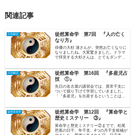
関連記事
徒然算命学 第7回 『人の亡く
占技解説
なり方』
俳優の大杉 漣さんが、突然お亡くなりに
なりましたね。大変驚きました。ドラマ
で拝見する大杉さんは、とてもダンディ
ーで素敵でした！それなのに・・・・(Ｔ
＿Ｔ)まだお若く、これからもまだまだご
活躍できるはずだった方がお亡くなりに
徒然算命学 第16回 『多産児占
占技解説
なったことは、大変...
技 ①』
先日の名古屋の講習会では、異常干支に
ついて掘り下げて学習していきました。
「『多産児』を出産するということは、
ある意味異常性の一現象ですから、『多
産児占技』をもう一度復習してみるとい
いですよ。」との先生が仰いましたの
徒然算命学 第12回 『算命学と
徒然算命学
で、今回から、多産児の宿命...
歴史ミステリー ③』
算命学と歴史ミステリー②までで、松尾
芭蕉の日干、年干支、4つの月干支候補が