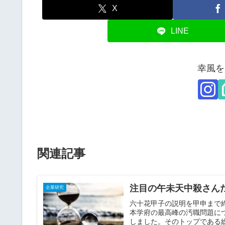
X
LINE
幸風を
関連記事
注目の午未天中殺さん
企業研究
六十花甲子の説明を甲申まで
本学府の最高峰の汚職問題に
しました。そのトップである総