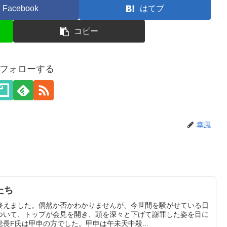
Facebook
はてブ
コピー
フォローする
幸風
たち
終えました。偶然か否かわかりませんが、今世間を騒がせている日
ついて、トップが会見を開き、頭を深々と下げて謝罪した姿を目に
長F氏は甲申の方でした。甲申は午未天中殺...