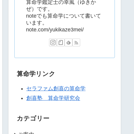
算命学鑑定士の幸風（ゆきか
ぜ）です。
noteでも算命学について書いて
います。
note.com/yukikaze3mei/
算命学リンク
セラファム創喜の算命学
創喜塾 算命学研究会
カテゴリー