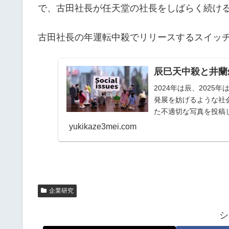
で、古田社長が任天堂の社長をしばらく続け
古田社長の年運転中殺でリリースするスイッ
辰巳天中殺と井蘭
2024年は辰、202
発展を妨げるような社
た不適切な写真を投稿
除され、そのア...
yukikaze3mei.com
企業研究
シ