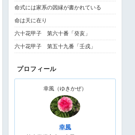
命式には家系の因縁が書かれている
命は天に在り
六十花甲子 第六十番「癸亥」
六十花甲子 第五十九番「壬戌」
プロフィール
幸風（ゆきかぜ）
幸風