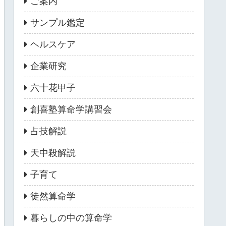
ご案内
サンプル鑑定
ヘルスケア
企業研究
六十花甲子
創喜塾算命学講習会
占技解説
天中殺解説
子育て
徒然算命学
暮らしの中の算命学