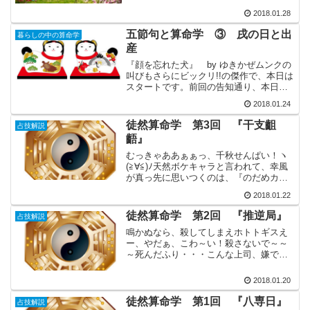
すね。男の子の成長を願う節句として、
2018.01.28
こいのぼりをあげたり、兜、鎧、武者人
形などを飾って祝います...
五節句と算命学 ③ 戌の日と出
暮らしの中の算命学
産
『顔を忘れた犬』 by ゆきかぜムンクの
叫びもさらにビックリ!!の傑作で、本日は
スタートです。前回の告知通り、本日の
お題は「犬」なのです。内容は上巳の節
2018.01.24
句から少し脱線しますが、お雛様を飾る
ときに、女の子の健やかな成長を祈り、
徒然算命学 第3回 『干支齟
占技解説
お内裏様とお雛様...
齬』
むっきゃああぁぁっ、千秋せんぱい！ヽ
(≧∀≦)ﾉ天然ボケキャラと言われて、幸風
が真っ先に思いつくのは、『のだめカン
タービレ』ののだめちゃんなのですが、
2018.01.22
みなさんなら、どんな人を想像します
か？ドラマの主題曲に使われていたガー
徒然算命学 第2回 『推逆局』
占技解説
シュウィンの「ラプソ...
鳴かぬなら、殺してしまえホトトギスえ
ー、やだぁ、こわ～い！殺さないで～～
～死んだふり・・・こんな上司、嫌です
よね。部下に裏切られた事実も照らし合
わせると、信長は、短気で激昂しやす
2018.01.20
く、残虐な人物だったのでしょう。さす
がにここまでの性情を持った...
徒然算命学 第1回 『八専日』
占技解説