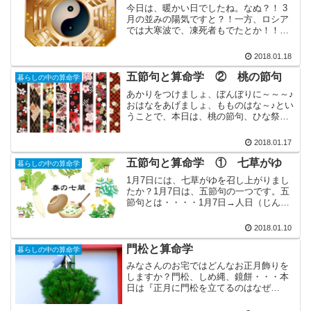
今日は、暖かい日でしたね。なぬ？！ 3
月の並みの陽気ですと？！一方、ロシア
では大寒波で、凍死者もでたとか！！極
端すぎて、驚いてしまいますね。(c) .foto
project凍死者も出たロシアのサハ共和国
2018.01.18
は、世界で一番寒い場所ということで
有...
五節句と算命学 ② 桃の節句
暮らしの中の算命学
あかりをつけましょ、ぼんぼりに～～～♪
おはなをあげましょ、もものはな～♪とい
うことで、本日は、桃の節句、ひな祭り
をテーマにお届けします。別名『上巳
（じょうし）の節句』巳（み）、へびで
2018.01.17
す。出てきましたね。陰陽五行論です。
現在では、ひな祭りは3...
五節句と算命学 ① 七草がゆ
暮らしの中の算命学
1月7日には、七草がゆを召し上がりまし
たか？1月7日は、五節句の一つです。五
節句とは・・・・1月7日→人日（じんじ
つ）3月3日→上巳（じょうし）5月5日→
端午（たんご）7月7日→七夕（しちせ
2018.01.10
き）9月9日→重陽（ちょうよう）暦の中
で奇数の重な...
門松と算命学
暮らしの中の算命学
みなさんのお宅ではどんなお正月飾りを
しますか？門松、しめ縄、鏡餅・・・本
日は『正月に門松を立てるのはなぜ
か？』を算命学の説明とともに紹介しま
す。今まで説明してきた算命学の内容の