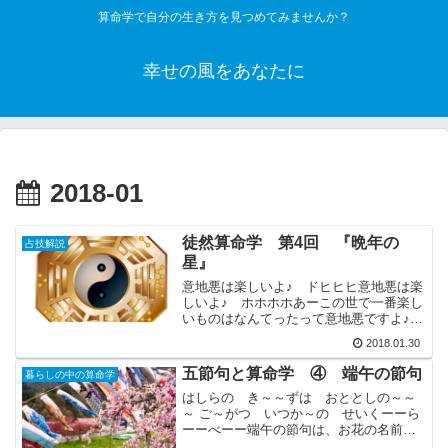
算命学で自分の生き方を見つめてみませんか？
幸せの風をあなたに
2018-01
徒然算命学 第4回 『晩年の
占技解説
星』
意地悪は楽しいよ♪ ドヒヒヒ意地悪は楽
しいよ♪ ホホホホあーこの世で一番楽し
いものはなんてったって意地悪ですよ♪こ
の歌を知っているあなたは、お・い・
2018.01.30
く・つ～～～？これは、「サザエさん」
の作者、長谷川町子さんが書いた漫画
五節句と算命学 ④ 端午の節句
暮らしの中の算命学
「いじわるばあさん」の...
はしらの き～～ずは おととしの～～
～ ご～がつ いつか～の せいくーーら
ーーべーー端午の節句は、お花の名前を
とって「菖蒲の節句」とも言われていま