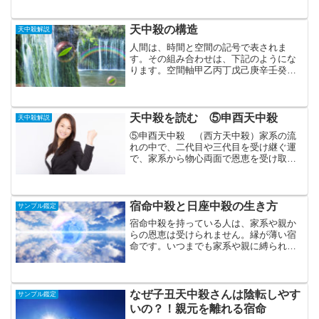
下記のようになります。12日ごとに、2日
間。 1年（12か月）ごとに、2か月間。
12年ご...
天中殺の構造
天中殺解説
人間は、時間と空間の記号で表されま
す。その組み合わせは、下記のようにな
ります。空間軸甲乙丙丁戊己庚辛壬癸時
間軸子丑寅卯辰巳午未申酉戌亥上記でわ
かるように、空間軸（干）が10個で、時
間軸（支）が12個なので、空間を表す干
が2個足りません。時間...
天中殺を読む ⑤申酉天中殺
天中殺解説
⑤申酉天中殺 （西方天中殺）家系の流
れの中で、二代目や三代目を受け継ぐ運
で、家系から物心両面で恩恵を受け取り
やすい人です。人生の安住の地を求めて
迷うような、不安定な心を持っています
ので、年中バタバタしているような、い
つも落ち着きのない人です...
宿命中殺と日座中殺の生き方
サンプル鑑定
宿命中殺を持っている人は、家系や親か
らの恩恵は受けられません。縁が薄い宿
命です。いつまでも家系や親に縛られて
いると、外側からは充実してそうな人生
に見えいても、本人の内側である心は、
いつまでたってもモヤモヤした気持ちの
まま充足感を得ることがで...
なぜ子丑天中殺さんは陰転しやす
サンプル鑑定
いの？！親元を離れる宿命