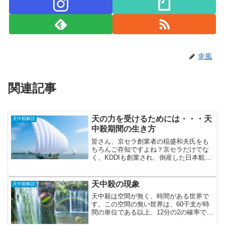
幸風
関連記事
天の力を受けるためには・・・天
天中殺解説
中殺期間の生き方
皆さん、京セラ創業者の稲盛和夫氏をも
ちろんご存知ですよね？京セラだけでな
く、KDDIも創業され、倒産した日本航空
の経営再建もされました。また、慈善・
啓蒙活動も積極的にされ、若手企業経営
者のための塾も開いておられました。稲
天中殺の現象
天中殺解説
盛氏は「京セラフィロ...
天中殺は空間が無く、時間がある世界で
す。この空間の無い世界は、60干支が時
間の単位である以上、12分の2の確率で巡
ってきます。そのため、該当する時間は