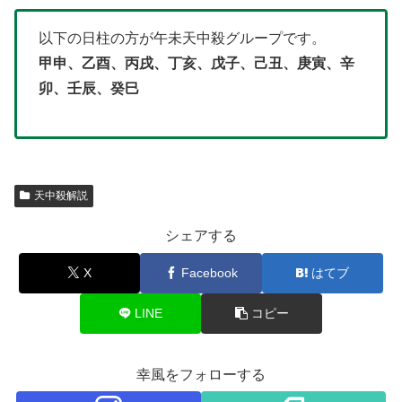
以下の日柱の方が午未天中殺グループです。
甲申、乙酉、丙戌、丁亥、戊子、己丑、庚寅、辛
卯、壬辰、癸巳
天中殺解説
シェアする
X
Facebook
はてブ
LINE
コピー
幸風をフォローする