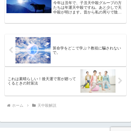
今年は丑年で、子丑天中殺グループの方
たちは年運天中殺ですね。あと少しで天
中殺が明けます。昔から私の周りで陰転
しているなあ・・・・と思われる方はほ
とんど子丑天中殺さんたちでした。初代
運の子丑天中殺グループは自力運です。
親と目上を頼らずして自力...
算命学をどこで学ぶ？教祖に騙されない
で。
これは素晴らしい！後天運で害が廻って
くるときの対策法
ホーム
天中殺解説