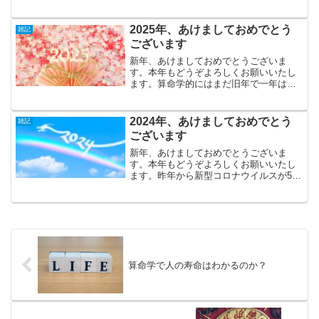
い一年でした。そしてそれに伴い、やっ
と自分の天中殺通りの人生に近づきまし
た。ほっとしたのと同...
2025年、あけましておめでとう
雑記
ございます
新年、あけましておめでとうございま
す。本年もどうぞよろしくお願いいたし
ます。算命学的にはまだ旧年で一年は終
わっていないのですが、世間では年が変
わり2025年、新しい年が始まりました。
やはり年末になると残念なニュースが流
2024年、あけましておめでとう
雑記
れてなんとも言えないム...
ございます
新年、あけましておめでとうございま
す。本年もどうぞよろしくお願いいたし
ます。昨年から新型コロナウイルスが5類
となり、社会が徐々に平常へと戻り、活
気ある方向へ向かおうとしているように
感じていました。明るいムードに包まれ
た年明けになるかと思いき...
算命学で人の寿命はわかるのか？