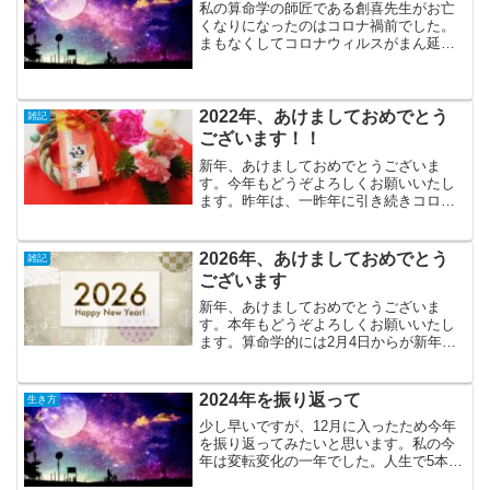
私の算命学の師匠である創喜先生がお亡
くなりになったのはコロナ禍前でした。
まもなくしてコロナウィルスがまん延
し、人との交流が制限されたため、講習
会に出席していた塾生の皆さんとの交流
が途絶えて、早や4年が経とうとしていま
した。コロナウィルスが5...
2022年、あけましておめでとう
雑記
ございます！！
新年、あけましておめでとうございま
す。今年もどうぞよろしくお願いいたし
ます。昨年は、一昨年に引き続きコロナ
禍であり、社会情勢は大変厳しいもので
した。異常事態ということを鑑みると、
皆が耐え忍び、当たり前のことができな
2026年、あけましておめでとう
雑記
い戦時中のような時間の流れ...
ございます
新年、あけましておめでとうございま
す。本年もどうぞよろしくお願いいたし
ます。算命学的には2月4日からが新年で
す。丙午の年になります。辰巳天中殺グ
ループさんが2年間の年運天中殺期間をも
う少しで終えます。そして新たに午未天
2024年を振り返って
生き方
中殺グループさんが年運...
少し早いですが、12月に入ったため今年
を振り返ってみたいと思います。私の今
年は変転変化の一年でした。人生で5本の
指に入るほどの変化の一年、怒涛の忙し