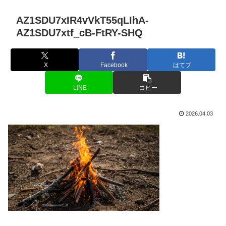
AZ1SDU7xIR4vVkT55qLIhA-
AZ1SDU7xtf_cB-FtRY-SHQ
X
Facebook
はてブ
LINE
コピー
2026.04.03