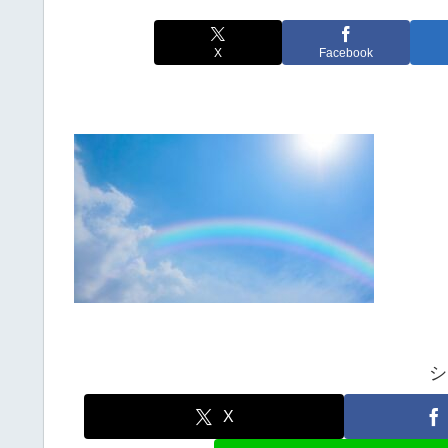
X
Facebook
シ
X