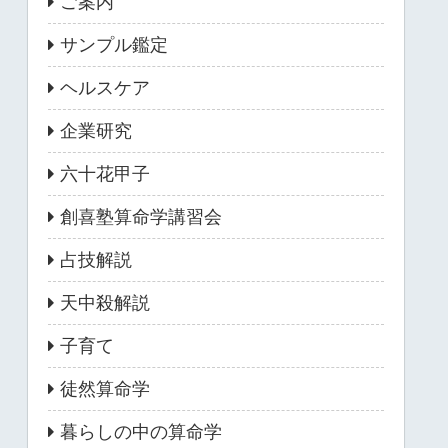
ご案内
サンプル鑑定
ヘルスケア
企業研究
六十花甲子
創喜塾算命学講習会
占技解説
天中殺解説
子育て
徒然算命学
暮らしの中の算命学