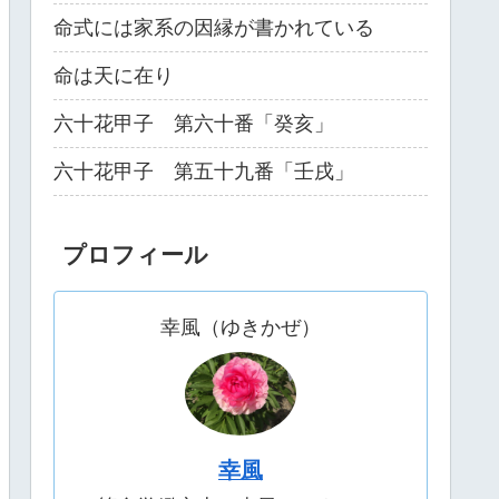
命式には家系の因縁が書かれている
命は天に在り
六十花甲子 第六十番「癸亥」
六十花甲子 第五十九番「壬戌」
プロフィール
幸風（ゆきかぜ）
幸風