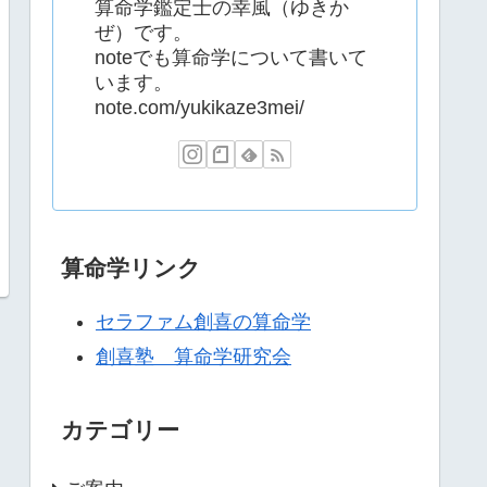
算命学鑑定士の幸風（ゆきか
ぜ）です。
noteでも算命学について書いて
います。
note.com/yukikaze3mei/
算命学リンク
セラファム創喜の算命学
創喜塾 算命学研究会
カテゴリー