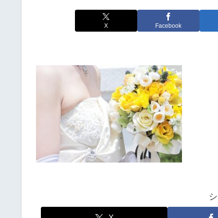
X
Facebook
シ
X