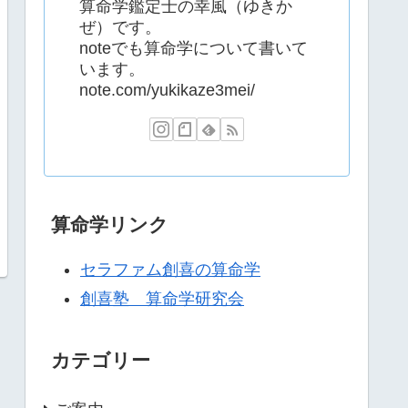
算命学鑑定士の幸風（ゆきか
ぜ）です。
noteでも算命学について書いて
います。
note.com/yukikaze3mei/
算命学リンク
セラファム創喜の算命学
創喜塾 算命学研究会
カテゴリー