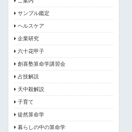
ご案内
サンプル鑑定
ヘルスケア
企業研究
六十花甲子
創喜塾算命学講習会
占技解説
天中殺解説
子育て
徒然算命学
暮らしの中の算命学