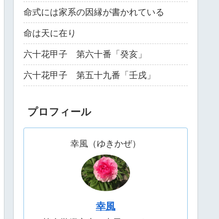
命式には家系の因縁が書かれている
命は天に在り
六十花甲子 第六十番「癸亥」
六十花甲子 第五十九番「壬戌」
プロフィール
幸風（ゆきかぜ）
幸風