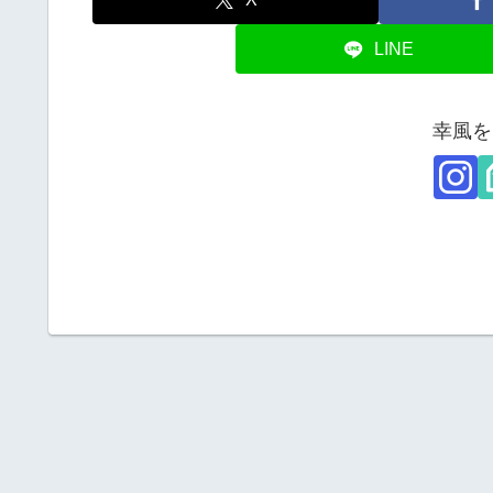
LINE
幸風を