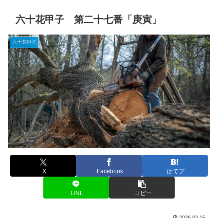
六十花甲子 第二十七番「庚寅」
六十花甲子
X
Facebook
はてブ
LINE
コピー
2026.02.15