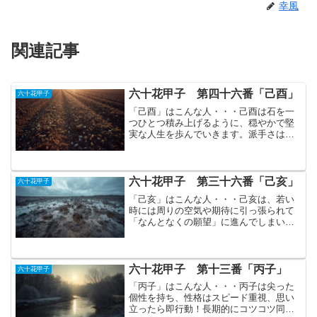
幸風
関連記事
六十花甲子 第四十六番「己酉」
六十花甲子
「己酉」はこんな人・・・己酉は石を一
つひとつ積み上げるように、穏やかで堅
実な人生を歩んでいきます。派手さはな
くとも、その安定感こそが強みとなりま
す。性格はとても純粋で素直。他人を疑
うことをあまり知らず、どこか庶民的で
親しみやすい雰囲気を持っ...
六十花甲子 第三十六番「己亥」
六十花甲子
「己亥」はこんな人・・・己亥は、若い
時には周りの空気や期待に引っ張られて
「なんとなくの願望」に進んでしまいが
ちです。そのため自分の核となるものが
目を覚ますには、もう少し時間や静かな
場所が必要となります。なぜなら人に囲
まれると本質が隠れてしま...
六十花甲子 第十三番「丙子」
六十花甲子
「丙子」はこんな人・・・丙子は尖った
個性を持ち、性格はスピード重視、思い
立ったら即行動！長期的にコツコツ同じ