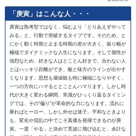
「庚寅」はこんな人・・・
庚寅は熟考型ではなく、悩むより「とりあえずやって
みる」と、行動で突破するタイプです。そのため、と
にかく動く時期と止まる時期の差が大きく、振り幅が
極端でダイナミックな人生になります。そして個性が
強烈なため、好きな人はとことん好きで、合わない人
とはハッキリ距離ができ、敵と味方のラインが出やす
くなります。思想も価値観も時に極端になりやすく、
一つの方向にハマるととことんハマります。しかし時
代が大きく変わる瞬間、常識がひっくり返るタイミン
グでは、その“偏り”が革命的な力になります。流れに
乗ればヒーロー、しかし外せば迷子。平和なときより
も、変化や混乱の中でこそ真価を発揮できるのが庚
寅。一度「やる」と決めて荒波に飛び込むと、余計な