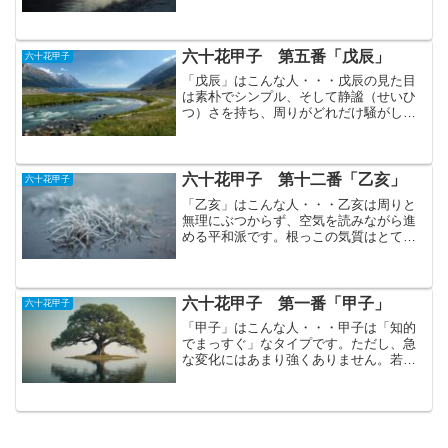
体制を保つのはやや苦手ですが、その分
「今、この瞬間」に強いエネルギーを発
揮します。そのため、人生のアップダウ
ンもはっきりしています。...
六十花甲子 第五番「戊辰」
六十花甲子
「戊辰」はこんな人・・・戊辰の見た目
は素朴でシンプル、そして静謐（せいひ
つ）さを持ち、周りがどれだけ騒がしく
ても、大きく揺れず、自分のペースを保
ちます。ただ、その静けさの奥にはしっ
かりとした自我が宿っていて、簡単に自
分を変えたり合わせたりは...
六十花甲子 第十二番「乙亥」
六十花甲子
「乙亥」はこんな人・・・乙亥は周りと
無理にぶつからず、空気を読みながら進
める平和派です。根っこの気質はとても
穏やかで、「争わない」「調和を大事に
する」ことが自然にできる人でもありま
す。しかし、本気で怒ったときは別人の
ようになります。長い時間...
六十花甲子 第一番「甲子」
六十花甲子
「甲子」はこんな人・・・甲子は「知的
でまっすぐ」なタイプです。ただし、急
な変化にはあまり強くありません。若く
ても落ち着いた雰囲気があり、性格が本
当に安定してくるのは大人になってから
です。歩みはゆっくりに見えても、精神
的にはいつも成長し続ける...