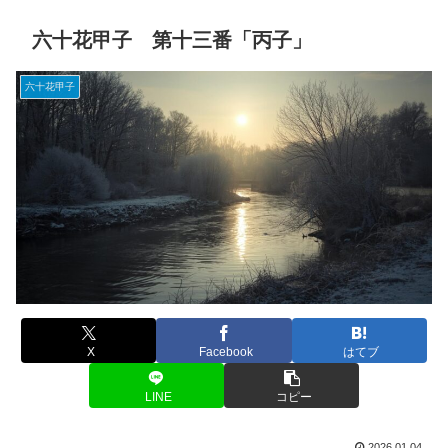
六十花甲子 第十三番「丙子」
六十花甲子
X
Facebook
はてブ
LINE
コピー
2026.01.04