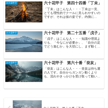
静かな孤独を抱えているので...
六十花甲子 第四十四番「丁未」
六十花甲子
「丁未」はこんな人・・・丁未は一見、
とても理性的でクールに見られやすいの
ですが、それは仮の姿です。内側に
は“情”、つまり人を想う気持ちや優しさが
しっかり流れています。しかしそ
の"情"が激しく表に出ることは少なく、
あくまで穏やかに、静かに燃え...
六十花甲子 第二十五番「戊子」
六十花甲子
「戊子」はこんな人・・・知識や理屈よ
りも、「今なにが必要か」、「自分の足
でどう進むか」を大切にし、まず動くの
が戊子。足元をちゃんと見ながらも、冒
険心を持っています。慎重そうに見え
て、ここぞという場面では大胆に一歩踏
み出します。戊子が特に力が...
六十花甲子 第六十番「癸亥」
六十花甲子
「癸亥」はこんな人・・・癸亥は待ち運
の人です。自分からガンガン動くより
も、流れやきっかけを受け取って動いた
時に大きな成果につながりやすいです。
性格は理屈よりも「なんとなくこう感じ
る」を大事にする感情寄り型です。その
おかげで人との距離感はちょ...