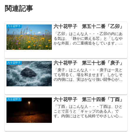
関連記事
六十花甲子 第五十二番「乙卯」
六十花甲子
「乙卯」はこんな人・・・乙卯の内にあ
る気は、「静かに燃える芯」と「しなや
かな外面」の二重構造をしています。心
の奥はとてもシンプルでまっすぐな気質
で、ブレないコアがあります。しかしそ
れがそのまま表に出るわけではなく、外
に現れるときは柔らかく、...
六十花甲子 第三十七番「庚子」
六十花甲子
「庚子」はこんな人・・・庚子は一見と
ても明るく、場を和ませます。しかしそ
の内側には、実はかなり強い闘争心が秘
められています。そのエネルギーを支え
ているのが、人の気持ちや空気の変化を
無意識にキャッチする繊細で鋭い感性で
す。数字や仕組み、ロジッ...
六十花甲子 第三十四番「丁酉」
六十花甲子
「丁酉」はこんな人・・・丁酉は、ひと
ことで言うと「ギャップのある人」で
す。内側にはとても純粋でやさしい心を
持ち、繊細で傷つきやすいのに、外から
見ると現実的で強く、前へ前へと進む、
まるで戦士のよう。しかし、強さの奥に